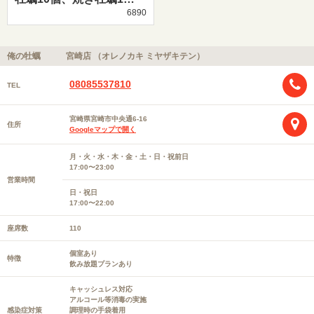
6890
俺の牡蠣 宮崎店 （オレノカキ ミヤザキテン）
08085537810
TEL
宮崎県宮崎市中央通6-16
住所
Googleマップで開く
月・火・水・木・金・土・日・祝前日
17:00〜23:00
営業時間
日・祝日
17:00〜22:00
座席数
110
個室あり
特徴
飲み放題プランあり
キャッシュレス対応
アルコール等消毒の実施
感染症対策
調理時の手袋着用