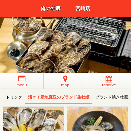
俺の牡蠣 宮崎店
menu
map
reserve
ドリンク
活き！産地直送のブランド生牡蠣
ブランド焼き牡蠣