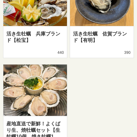
活き生牡蠣 兵庫ブラン
活き生牡蠣 佐賀ブラン
ド【松宝】
ド【有明】
440
390
産地直送で新鮮！よくば
り生、焼牡蠣セット【生
牡蠣10個、焼き牡蠣1…